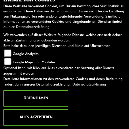
EINSATZ VON COOKIES
Diese Webseite verwendet Cookies, um Dir ein bestmögliches Surf-Erlebnis zu
EUR 5.990,-
ermöglichen. Diese Daten werden erhoben und dienen nicht für die Erstellung
von Nutzungsprofilen oder anderer weiterführender Verwendung. Sämtliche
Informationen zu verwendeten Cookies und eingebundenen Diensten findest
du hier:
Datenschutzerklärung
MEHR ERFAHREN
Wir verwenden auf dieser Website folgende Dienste, welche erst nach deiner
aktiven Zustimmung eingebunden werden.
Bitte hake dazu den jeweiligen Dienst an und klicke auf Übernehmen:
A2
Google Analytics
Google Maps und Youtube
Optional kann mit Klick auf Alles akzeptieren der Nutzung aller Dienste
zugestimmt werden
Detailierte Informationen zu den verwendeten Cookies und deren Bedeutung
findest du in unserer Datenschutzerklärung:
Datenschutzerklärung
ÜBERNEHMEN
ALLES AKZEPTIEREN