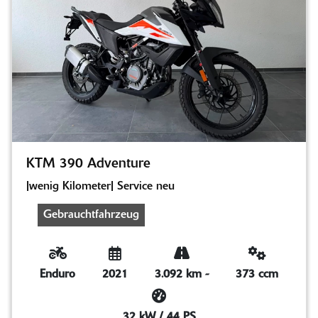
KTM 390 Adventure
|wenig Kilometer| Service neu
Gebrauchtfahrzeug
Enduro
2021
3.092 km
-
373 ccm
32 kW / 44 PS